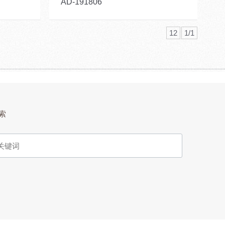
AD-191806
12
1/1
索